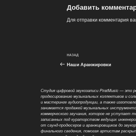
Добавить коммента
Для отправки комментария в
Навигация
Предыдущая
НАЗАД
по
запись:
Наши Аранжировки
записям
Студия цифровой звукозаписи PiratMusic — это 
продюсированию музыкальных коллективов и соль
и мастеринге аудиопродукции, а также изготовл
занимается продажей музыкальных инструменто
коммерческого звучания, которое не уступает 
записанных под кураторством ведущих инженеро
от саунд-продюсеров и аранжировщиков до звуко
финального сведения, помогая артистам раскры