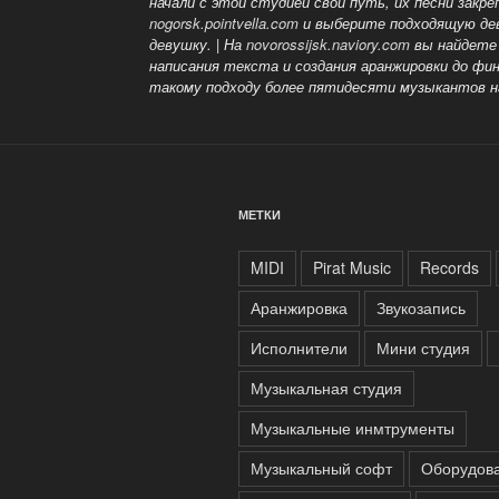
начали с этой студией свой путь, их песни зак
nogorsk.pointvella.com
и выберите подходящую дев
девушку. | На
novorossijsk.naviory.com
вы найдете 
написания текста и создания аранжировки до фи
такому подходу более пятидесяти музыкантов на
МЕТКИ
MIDI
Pirat Music
Records
Аранжировка
Звукозапись
Исполнители
Мини студия
Музыкальная студия
Музыкальные инмтрументы
Музыкальный софт
Оборудов