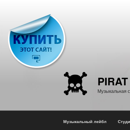
Перейти
к
содержимому
PIRAT
Музыкальная с
Музыкальный лейбл
Студи