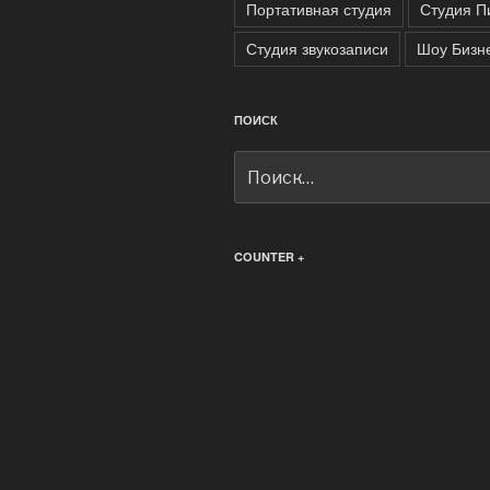
Портативная студия
Студия П
Студия звукозаписи
Шоу Бизн
ПОИСК
Искать:
COUNTER +