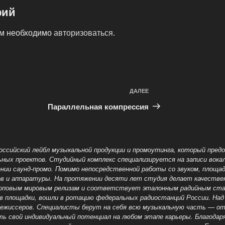
рий
ам необходимо
авторизоваться
.
ДАЛЕЕ
Следующая
запись
Параллельная компрессия
российский лейбл музыкальной продукции и промоутинга, который пред
ных проектов. Студийный комплекс специализируется на записи вока
ении саунд-промо. Помимо непосредственной работы со звуком, площа
в и аппаратуры. На протяжении десяти лет студия делает качестве
топовым мировым релизам и соответствует эталонным радийным стан
в площадки, вошли в ротацию федеральных радиостанций России. Над
режиссеров. Специалисты берут на себя всю музыкальную часть — от
ть свой индивидуальный потенциал на любом этапе карьеры. Благода