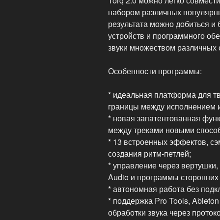
Torq 2.0 можно легко совмест
набором различных популярны
результата можно добиться и
устройств и программного обе
звуки множеством различных 
Особенности программы:
* идеальная платформа для тв
границы между исполнением и
* новая запатентованная фун
между треками новыми спосо
* 13 встроенных эффектов, с
создания ритм-петлей;
* управление через вертушки
Audio и программы сторонних
* автономная работа без под
* поддержка Pro Tools, Ableto
обработки звука через проток