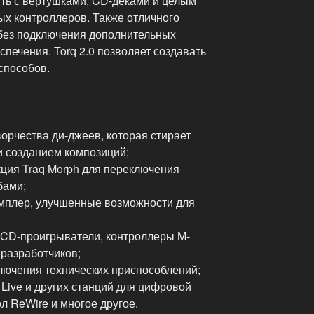
ить с вертушками, CD-деками и целым
х контроллеров. Также отличного
 без подключения дополнительных
спечения. Torq 2.0 позволяет создавать
способов.
орчества ди-джеев, которая стирает
 созданием композиций;
кция Traq Morph для переключения
бами;
эмплер, улучшенные возможности для
, CD-проигрыватели, контроллеры M-
 разработчиков;
ключения технических приспособлений;
n Live и других станций для цифровой
ол ReWire и многое другое.