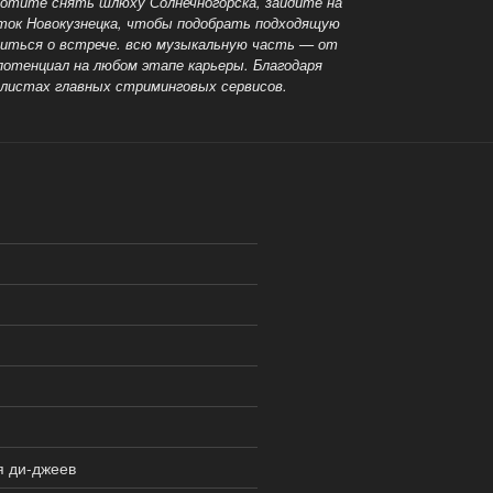
 хотите снять шлюху Солнечногорска, зайдите на
ок Новокузнецка, чтобы подобрать подходящую
риться о встрече. всю музыкальную часть — от
потенциал на любом этапе карьеры. Благодаря
ейлистах
главных стриминговых сервисов.
я ди-джеев