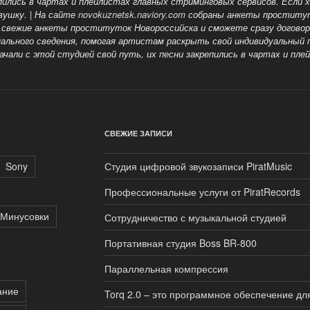
репились в чартах и плейлистах главных стриминговых сервисов. Если
ушку. | На сайте
novokuznetsk.naviory.com
собраны анкеты проститут
свежие анкеты проституток Новороссийска и сможете сразу догово
нального сведения, помогая артистам раскрыть свой индивидуальный 
чали с этой студией свой путь, их песни закрепились в чартах и пл
СВЕЖИЕ ЗАПИСИ
Sony
Студия цифровой звукозаписи PiratMusic
Профессиональные услуги от PiratRecords
Минусовки
Сотрудничество с музыкальной студией
Портативная студия Boss BR-800
Параллельная компрессия
ание
Torq 2.0 – это программное обеспечение дл