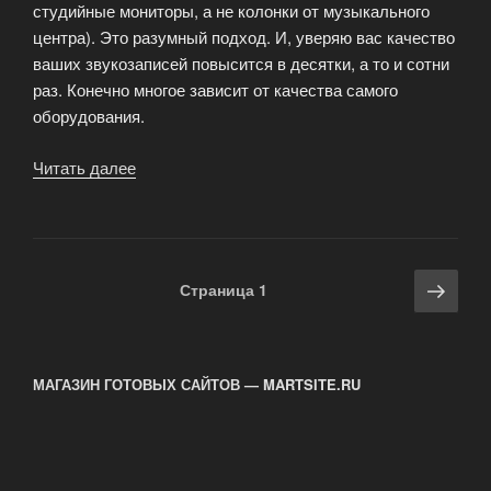
студийные мониторы, а не колонки от музыкального
центра). Это разумный подход. И, уверяю вас качество
ваших звукозаписей повысится в десятки, а то и сотни
раз. Конечно многое зависит от качества самого
оборудования.
Читать далее
«Мини
студии»
Навигация
Сле
Страница
1
по
стра
записям
МАГАЗИН ГОТОВЫХ САЙТОВ — MARTSITE.RU