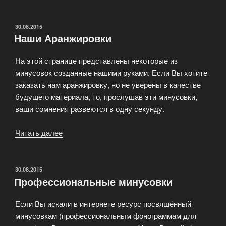
2.0
–
это
ОПУБЛИКОВАНО
30.08.2015
Наши Аранжировки
программное
обеспечение
На этой странице представлены некоторые из
для
минусовок созданные нашими руками. Если Вы хотите
ди-
заказать нам аранжировку, но не уверены в качестве
джеев»
будущего материала, то, прослушав эти минусовки,
ваши сомнения развеются в одну секунду.
Читать далее
«Наши
Аранжировки»
ОПУБЛИКОВАНО
30.08.2015
Профессиональные минусовки
Если Вы искали в интернете ресурс посвящённый
минусовкам (профессиональным фонограммам для