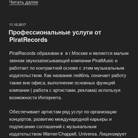
Читать далее
«Студия
цифровой
звукозаписи
PiratMusic»
ОПУБЛИКОВАНО
11.10.2017
Профессиональные услуги от
PiratRecords
PiratRecords образован в в г.Москве и является малым
звеном звукозаписывающей компании PiratMusic и
работает по контрактной основе с этим музыкальным
издательством. Как название лейбла, означает работу
также вне офиса, выполнение основных функций
компании ( работа с артистами, реклама) используя
возможности Интернета.
Обеспечивает артистам ряд услуг по организации
концертов, развитию международной карьеры и
подписанию соглашений с музыкальным
издательством Warner/Chappell, Universa. Лицензирует