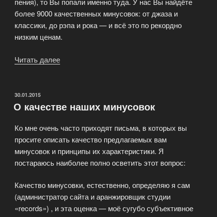
пения), то Вы попали именно туда. У нас Вы найдёте
более 9000 качественных минусовок: от джаза и
классики, до рэпа и рока — и всё это по рекордно
низким ценам.
Читать далее
«Профессиональные
минусовки»
ОПУБЛИКОВАНО
30.01.2015
О качестве наших минусовок
Ко мне очень часто приходят письма, в которых вы
просите описать качество предлагаемых вам
минусовок и принципы их характеристики. Я
постараюсь наиболее полно осветить этот вопрос:
Качество минусовки, естественно, определяю я сам
(администратор сайта и аранжировщик студии
«records») , и эта оценка — моё сугубо субъективное