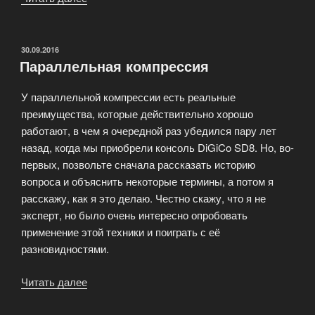
студия
Boss
BR-
ОПУБЛИКОВАНО
30.09.2016
Параллельная компрессия
800»
У параллельной компрессии есть реальные
преимущества, которые действительно хорошо
работают, в чем я очередной раз убедился пару лет
назад, когда мы приобрели консоль DiGiCo SD8. Но, во-
первых, позвольте сначала рассказать историю
вопроса и объяснить некоторые термины, а потом я
расскажу, как я это делаю. Честно скажу, что я не
эксперт, но было очень интересно опробовать
применение этой техники и поиграть с её
разновидностями.
Читать далее
«Параллельная
компрессия»