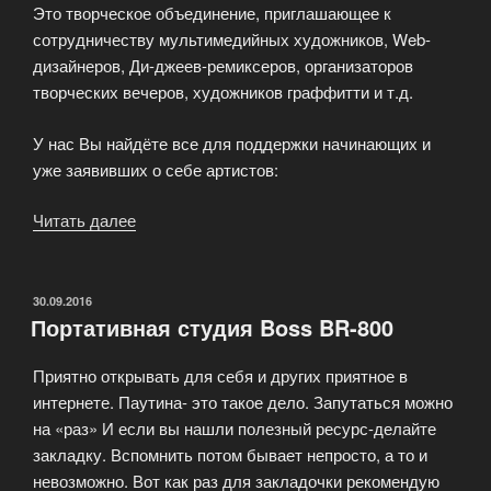
Это творческое объединение, приглашающее к
сотрудничеству мультимедийных художников, Web-
дизайнеров, Ди-джеев-ремиксеров, организаторов
творческих вечеров, художников граффитти и т.д.
У нас Вы найдёте все для поддержки начинающих и
уже заявивших о себе артистов:
Читать далее
«Сотрудничество
с
музыкальной
студией»
ОПУБЛИКОВАНО
30.09.2016
Портативная студия Boss BR-800
Приятно открывать для себя и других приятное в
интернете. Паутина- это такое дело. Запутаться можно
на «раз» И если вы нашли полезный ресурс-делайте
закладку. Вспомнить потом бывает непросто, а то и
невозможно. Вот как раз для закладочки рекомендую